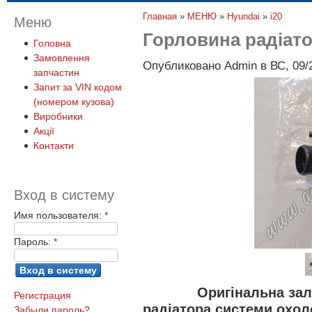
Главная
»
МЕНЮ
»
Hyundai
»
i20
Меню
Горловина радіат
Головна
Замовлення
Опубликовано Admin в ВС, 09/2
запчастин
Запит за VIN кодом
(номером кузова)
Виробники
Акції
Контакти
Вход в систему
Имя пользователя:
*
Пароль:
*
Оригінальна за
Регистрация
радіатора системи охол
Забыли пароль?