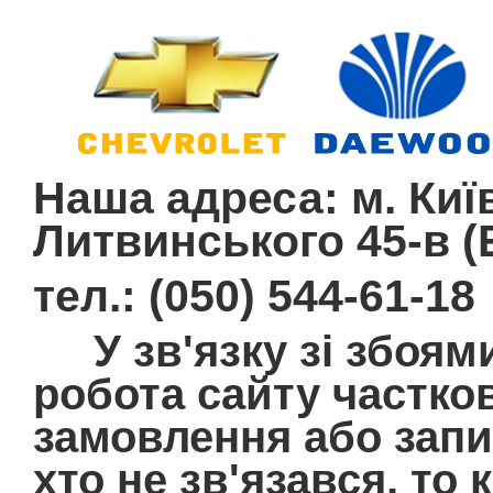
Наша адреса: м. Київ
Литвинського 45-в (E
тел.: (050) 544-61-18
У зв'язку зі збоям
робота сайту частко
замовлення або запит
хто не зв'язався, то