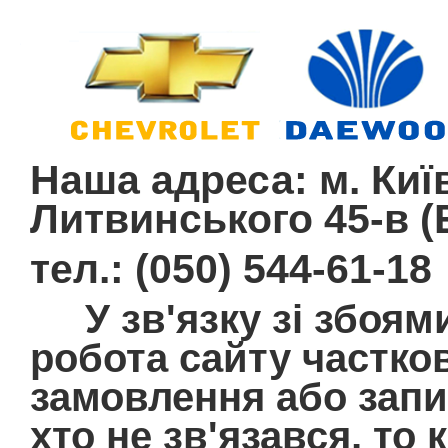
Наша адреса: м. Київ
Литвинського 45-в (E
тел.: (050) 544-61-18
У зв'язку зі збоям
робота сайту частко
замовлення або запит
хто не зв'язався, то