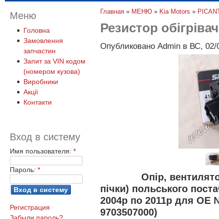
Главная
»
МЕНЮ
»
Kia Motors
»
PICAN
Меню
Резистор обігріва
Головна
Замовлення
Опубликовано Admin в ВС, 02/0
запчастин
Запит за VIN кодом
(номером кузова)
Виробники
Акції
Контакти
Вход в систему
Имя пользователя:
*
Пароль:
*
Опір, вентилят
пічки) польського поста
2004р по 2011р для OE 
Регистрация
9703507000)
Забыли пароль?