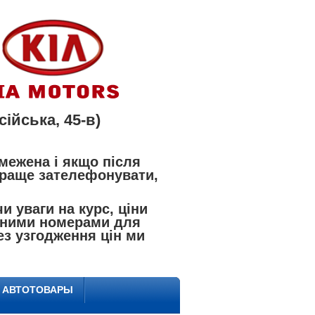
ійська, 45-в)
межена і якщо після
 краще зателефонувати,
 уваги на курс, ціни
азаними номерами для
ез узгодження цін ми
Е АВТОТОВАРЫ