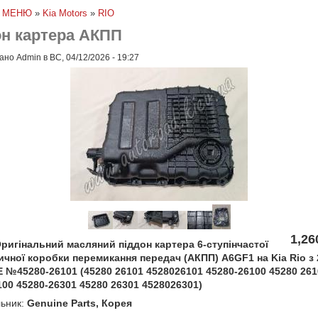
»
МЕНЮ
»
Kia Motors
»
RIO
он картера АКПП
но Admin в ВС, 04/12/2026 - 19:27
1,26
ригінальний масляний піддон картера 6-ступінчастої
чної коробки перемикання передач (АКПП) A6GF1 на Kia Rio з 
 №45280-26101 (45280 26101 4528026101 45280-26100 45280 261
00 45280-26301 45280 26301 4528026301)
ьник:
Genuine Parts, Корея