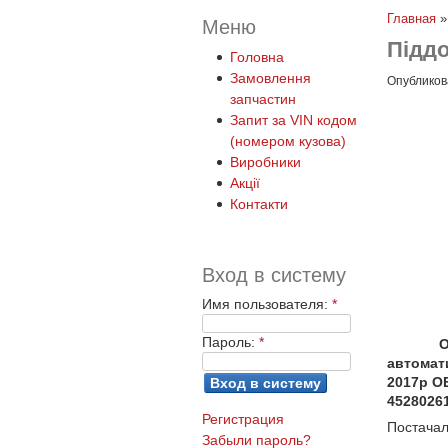
Главная
Меню
Підд
Головна
Замовлення
Опубликова
запчастин
Запит за VIN кодом
(номером кузова)
Виробники
Акції
Контакти
Вход в систему
Имя пользователя:
*
Пароль:
*
О
автомати
2017р OE
45280261
Регистрация
Постачал
Забыли пароль?