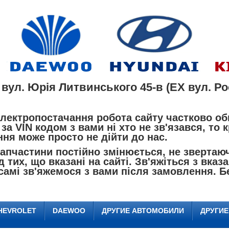
 вул. Юрія Литвинського 45-в (EX вул. Рос
лектропостачання робота сайту частково об
за VIN кодом з вами ні хто не зв'язався, то
ня може просто не дійти до нас.
пчастини постійно змінюється, не звертаючи
д тих, що вказані на сайті. Зв'яжіться з вк
самі зв'яжемося з вами після замовлення. Б
HEVROLET
DAEWOO
ДРУГИЕ АВТОМОБИЛИ
ДРУГИ