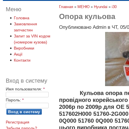
Главная
»
МЕНЮ
»
Hyundai
»
i30
Меню
Опора кульова
Головна
Замовлення
Опубликовано Admin в ЧТ, 05/0
запчастин
Запит за VIN кодом
(номером кузова)
Виробники
Акції
Контакти
Вход в систему
Имя пользователя:
*
Кульова опора пере
провідного корейського 
Пароль:
*
2006р по 2009р для OE 5
517602H000 51760-2G000
0Q000 51760 0Q000 5176
Регистрация
цього виробника постач
Забыли пароль?