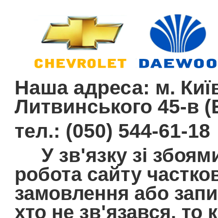
Наша адреса: м. Київ
Литвинського 45-в (E
тел.: (050) 544-61-18
У зв'язку зі збоям
робота сайту частко
замовлення або запит
хто не зв'язався, то