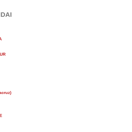
DAI
A
UR
acruz)
E