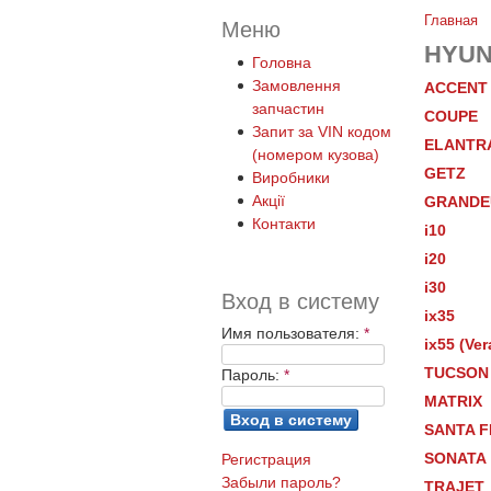
Главная
Меню
HYUN
Головна
Замовлення
ACCENT
запчастин
COUPE
Запит за VIN кодом
ELANTR
(номером кузова)
GETZ
Виробники
Акції
GRANDE
Контакти
i10
i20
i30
Вход в систему
ix35
Имя пользователя:
*
ix55 (Ver
TUCSON
Пароль:
*
MATRIX
SANTA F
SONATA
Регистрация
Забыли пароль?
TRAJET