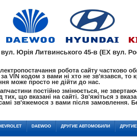
 вул. Юрія Литвинського 45-в (EX вул. Рос
лектропостачання робота сайту частково об
за VIN кодом з вами ні хто не зв'язався, то
ня може просто не дійти до нас.
пчастини постійно змінюється, не звертаючи
д тих, що вказані на сайті. Зв'яжіться з вк
самі зв'яжемося з вами після замовлення. Б
HEVROLET
DAEWOO
ДРУГИЕ АВТОМОБИЛИ
ДРУГИ