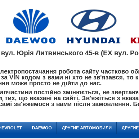
 вул. Юрія Литвинського 45-в (EX вул. Рос
лектропостачання робота сайту частково об
за VIN кодом з вами ні хто не зв'язався, то
ня може просто не дійти до нас.
пчастини постійно змінюється, не звертаючи
д тих, що вказані на сайті. Зв'яжіться з вк
самі зв'яжемося з вами після замовлення. Б
HEVROLET
DAEWOO
ДРУГИЕ АВТОМОБИЛИ
ДРУГИ