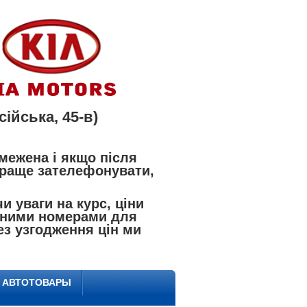
ійська, 45-в)
межена і якщо після
 краще зателефонувати,
 уваги на курс, ціни
азаними номерами для
ез узгодження цін ми
Е АВТОТОВАРЫ