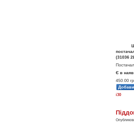
Ш
постачал
(31036 2
Постачал
Є в наяв
450.00 гр
i30
Піддо
Опубликова