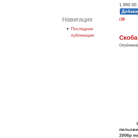
1,980.00 
Навигация
i30
Последние
публикации
Скоба
Опубликова
пильови
2006р п