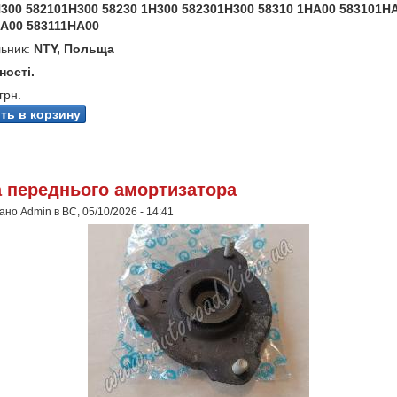
H300 582101H300 58230 1H300 582301H300 58310 1HA00 583101H
HA00 583111HA00
ьник:
NTY, Польща
ності.
грн.
 переднього амортизатора
но Admin в ВС, 05/10/2026 - 14:41