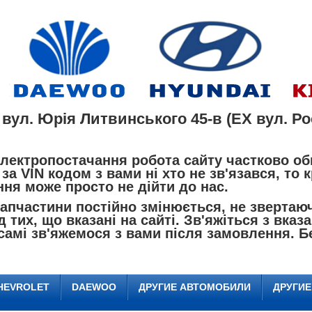
 вул. Юрія Литвинського 45-в (EX вул. Рос
лектропостачання робота сайту частково об
за VIN кодом з вами ні хто не зв'язався, то
ня може просто не дійти до нас.
пчастини постійно змінюється, не звертаючи
д тих, що вказані на сайті. Зв'яжіться з вк
самі зв'яжемося з вами після замовлення. Б
HEVROLET
DAEWOO
ДРУГИЕ АВТОМОБИЛИ
ДРУГИ