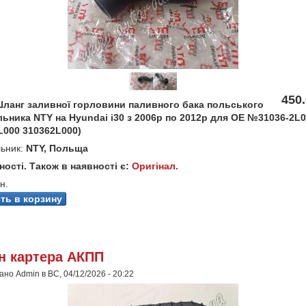
450.
ланг заливної горловини паливного бака польського
ьника NTY на Hyundai i30 з 2006р по 2012р для OE №31036-2L
L000 310362L000)
ьник:
NTY, Польща
ності. Також в наявності є:
Оригінал.
н.
н картера АКПП
но Admin в ВС, 04/12/2026 - 20:22