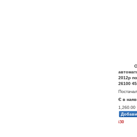
О
автомат
2012р по
26100 45
Постачал
Є в наяв
1,260.00 
i30