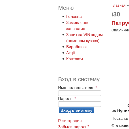
Главная
Меню
i30
Головна
Патру
Замовлення
запчастин
Опубликова
Запит за VIN кодом
(номером кузова)
Виробники
Акції
Контакти
Вход в систему
Имя пользователя:
*
Пароль:
*
О
на Hyund
Постачал
Регистрация
Є в наяв
Забыли пароль?