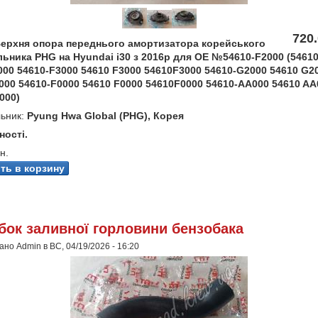
720.
ерхня опора переднього амортизатора корейського
ьника PHG на Hyundai i30 з 2016р для OE №54610-F2000 (5461
000 54610-F3000 54610 F3000 54610F3000 54610-G2000 54610 G2
000 54610-F0000 54610 F0000 54610F0000 54610-AA000 54610 AA
000)
ьник:
Pyung Hwa Global (PHG), Корея
ності.
н.
бок заливної горловини бензобака
но Admin в ВС, 04/19/2026 - 16:20