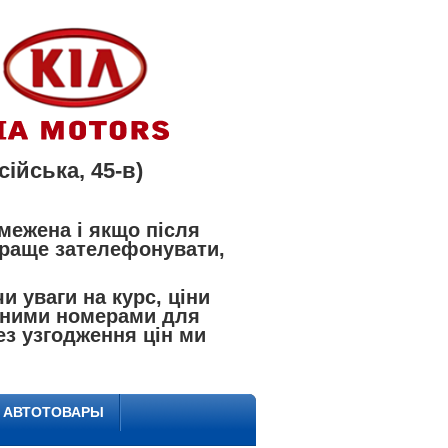
ійська, 45-в)
межена і якщо після
 краще зателефонувати,
 уваги на курс, ціни
азаними номерами для
ез узгодження цін ми
Е АВТОТОВАРЫ