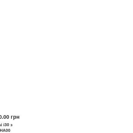
0.00 грн.
 i30 з
1HA00