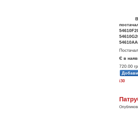
В
постачал
54610F2
54610G2
54610AA
Постачал
Є в наяв
720.00 гр
i30
Патру
Опубликова