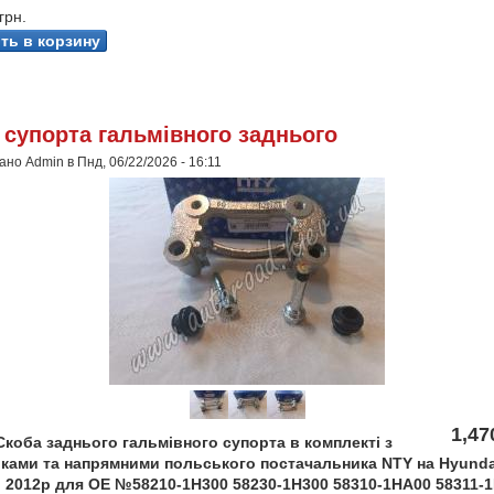
грн.
 супорта гальмівного заднього
но Admin в Пнд, 06/22/2026 - 16:11
1,47
Скоба заднього гальмівного супорта в комплекті з
ками та напрямними польського постачальника NTY на Hyundai
о 2012р для OE №58210-1H300 58230-1H300 58310-1HA00 58311-