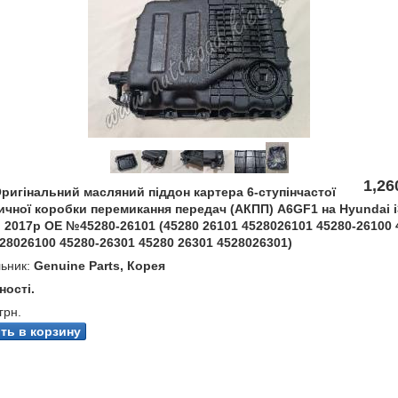
1,26
ригінальний масляний піддон картера 6-ступінчастої
ичної коробки перемикання передач (АКПП) A6GF1 на Hyundai i
 2017р OE №45280-26101 (45280 26101 4528026101 45280-26100 
28026100 45280-26301 45280 26301 4528026301)
ьник:
Genuine Parts, Корея
ності.
грн.