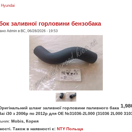
»
Hyundai
бок заливної горловини бензобака
но Admin в ВС, 06/28/2026 - 19:53
1,98
ригінальний шланг заливної горловини паливного бака
ai i30 з 2006р по 2012р для OE №31036-2L000 (31036 2L000 310
ьник:
Mobis, Корея
ностi. Також в наявності є:
NTY Польща