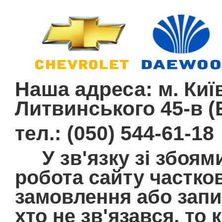
Наша адреса: м. Київ
Литвинського 45-в (E
тел.: (050) 544-61-18
У зв'язку зі збоям
робота сайту частко
замовлення або запит
хто не зв'язався, то