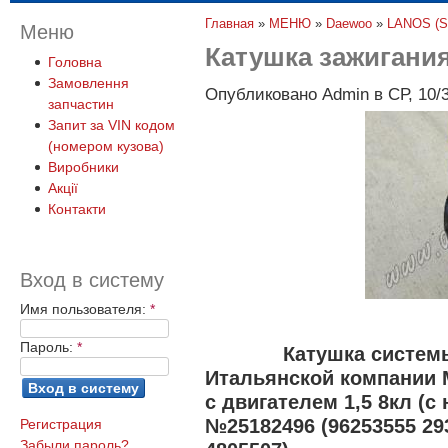
Главная
»
МЕНЮ
»
Daewoo
»
LANOS (
Меню
Катушка зажигани
Головна
Замовлення
Опубликовано Admin в СР, 10/3
запчастин
Запит за VIN кодом
(номером кузова)
Виробники
Акції
Контакти
Вход в систему
Имя пользователя:
*
Пароль:
*
Катушка систем
Итальянской компании M
с двигателем 1,5 8кл (с
№25182496 (96253555 29
Регистрация
Забыли пароль?