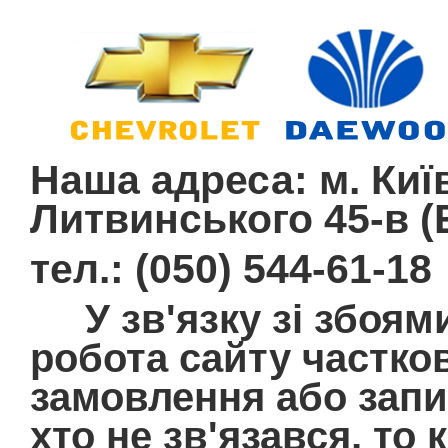
Наша адреса: м. Київ
Литвинського 45-в (E
тел.: (050) 544-61-18
У зв'язку зі збоям
робота сайту частко
замовлення або запит
хто не зв'язався, то