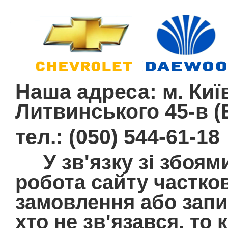
Наша адреса: м. Київ
Литвинського 45-в (E
тел.: (050) 544-61-18
У зв'язку зі збоям
робота сайту частко
замовлення або запит
хто не зв'язався, то