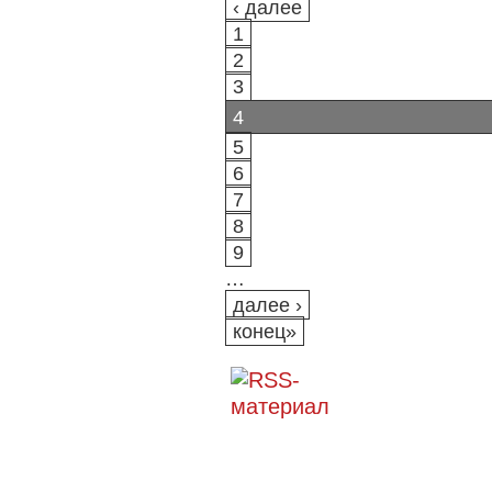
‹ далее
1
2
3
4
5
6
7
8
9
…
далее ›
конец»