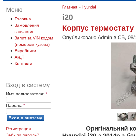
Главная
»
Hyundai
Меню
i20
Головна
Замовлення
Корпус термостату
запчастин
Опубликовано Admin в СБ, 08/1
Запит за VIN кодом
(номером кузова)
Виробники
Акції
Контакти
Вход в систему
Имя пользователя:
*
Пароль:
*
Оригінальний к
Регистрация
Hyundai i20 з 2014р з б
Забыли пароль?