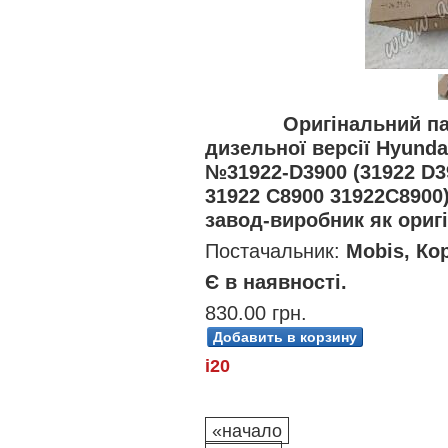
Оригінальний п
дизельної версії Hyunda
№31922-D3900 (31922 D3
31922 C8900 31922C8900
завод-виробник як ориг
Постачальник:
Mobis, Ко
Є в наявності.
830.00 грн.
i20
«начало