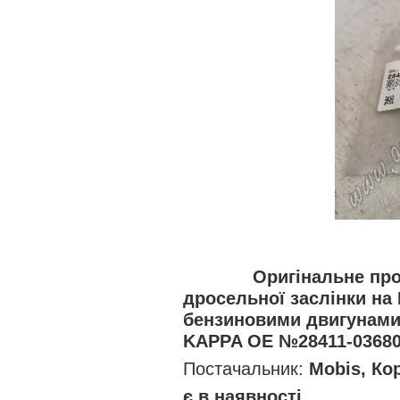
Оригінальне пр
дросельної заслінки на 
бензиновими двигунами 
KAPPA OE №28411-03680 
Постачальник:
Mobis, Ко
є в наявності